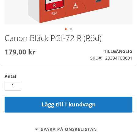
Canon Bläck PGI-72 R (Röd)
Skip
to
the
179,00 kr
TILLGÄNGLIG
beginning
SKU
2339410B001
of
the
images
Antal
gallery
Lägg till i kundvagn
SPARA PÅ ÖNSKELISTAN