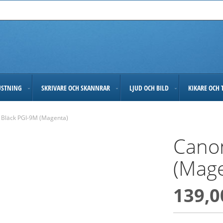
USTNING
SKRIVARE OCH SKANNRAR
LJUD OCH BILD
KIKARE OCH 
 Bläck PGI-9M (Magenta)
Cano
(Mage
139,0