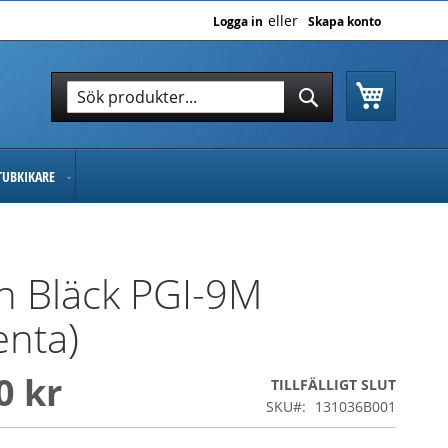
Logga in
Skapa konto
Varukor
Sök
Sök
TUBKIKARE
n Bläck PGI-9M
nta)
0 kr
TILLFÄLLIGT SLUT
SKU
131036B001