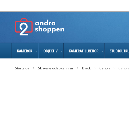
Skip
to
Content
KAMEROR
OBJEKTIV
KAMERATILLBEHÖR
STUDIOUTR
Startsida
Skrivare och Skannrar
Bläck
Canon
Canon
Skip
to
the
end
of
the
images
gallery