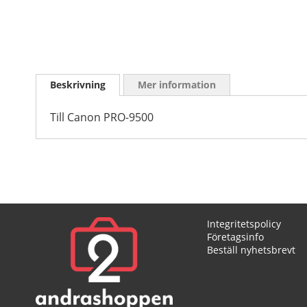
Skip
to
Beskrivning
Mer information
the
beginning
of
Till Canon PRO-9500
the
images
gallery
Integritetspolicy
Företagsinfo
Beställ nyhetsbrevt