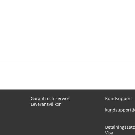
Garanti och service
Kundsupport
Leveransvillkor
kundsupport@
Betalningssätt
Visa