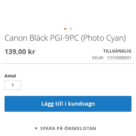
Canon Bläck PGI-9PC (Photo Cyan)
Skip
to
the
139,00 kr
TILLGÄNGLIG
beginning
SKU
131038B001
of
the
images
Antal
gallery
Lägg till i kundvagn
SPARA PÅ ÖNSKELISTAN