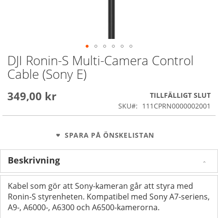
DJI Ronin-S Multi-Camera Control
Skip
to
Cable (Sony E)
the
beginning
349,00 kr
of
TILLFÄLLIGT SLUT
the
SKU
111CPRN0000002001
images
gallery
SPARA PÅ ÖNSKELISTAN
Beskrivning
Kabel som gör att Sony-kameran går att styra med
Ronin-S styrenheten. Kompatibel med Sony A7-seriens,
A9-, A6000-, A6300 och A6500-kamerorna.