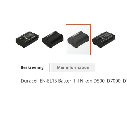
Skip
to
Beskrivning
Mer information
the
beginning
of
Duracell EN-EL15 Batteri till Nikon D500, D7000,
the
images
gallery