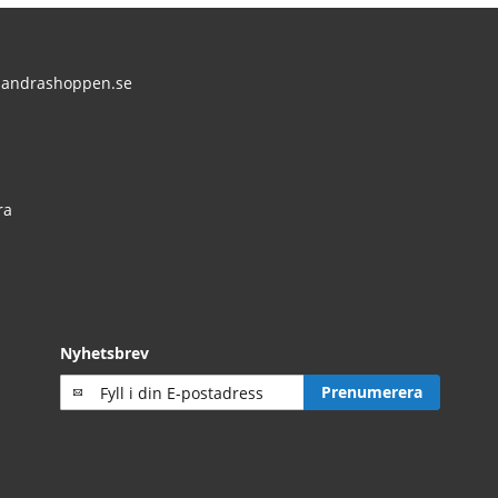
andrashoppen.se
:
ra
Nyhetsbrev
Prenumerera
Prenumerera
på
vårt
nyhetsbrev