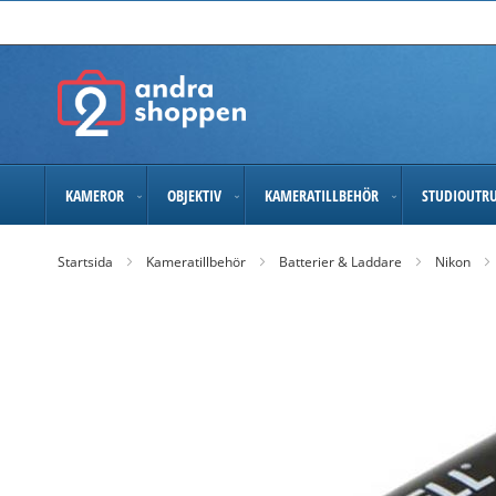
Skip
to
Content
KAMEROR
OBJEKTIV
KAMERATILLBEHÖR
STUDIOUTR
Startsida
Kameratillbehör
Batterier & Laddare
Nikon
Skip
to
the
end
of
the
images
gallery