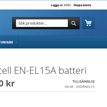
Logga in
Skapa konto
Varukor
Sök
Sök
TUBKIKARE
ell EN-EL15A batteri
0 kr
TILLGÄNGLIG
SKU
65DRNEL15