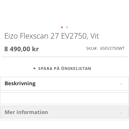
Eizo Flexscan 27 EV2750, Vit
Skip
to
the
8 490,00 kr
SKU
65EV2750WT
beginning
of
the
images
SPARA PÅ ÖNSKELISTAN
gallery
Beskrivning
Mer information