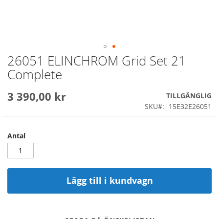
26051 ELINCHROM Grid Set 21
Skip
to
Complete
the
beginning
3 390,00 kr
of
TILLGÄNGLIG
the
SKU
15E32E26051
images
gallery
Antal
Lägg till i kundvagn