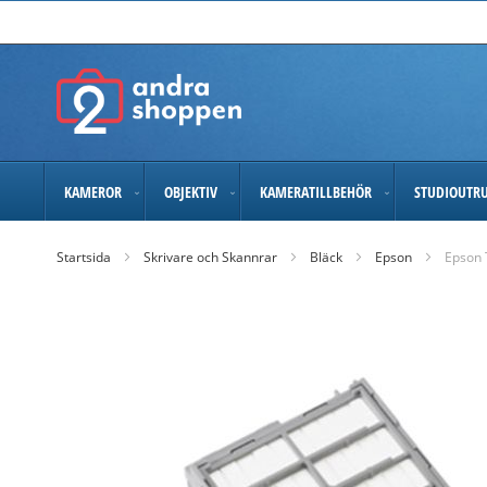
Skip
to
Content
KAMEROR
OBJEKTIV
KAMERATILLBEHÖR
STUDIOUTR
Startsida
Skrivare och Skannrar
Bläck
Epson
Epson 
Skip
to
the
end
of
the
images
gallery