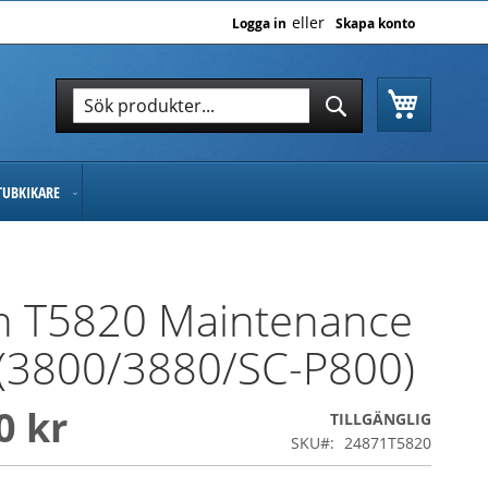
Logga in
Skapa konto
Varukor
Sök
Sök
TUBKIKARE
n T5820 Maintenance
 (3800/3880/SC-P800)
0 kr
TILLGÄNGLIG
SKU
24871T5820