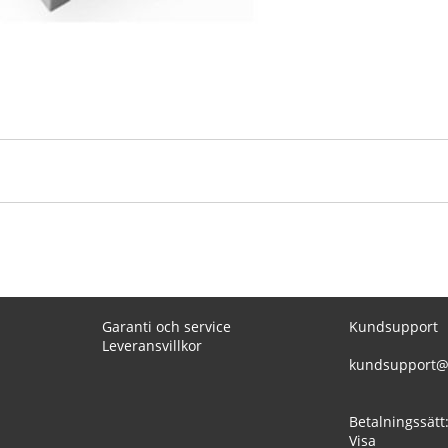
Garanti och service
Kundsupport
Leveransvillkor
kundsupport@
Betalningssätt
Visa