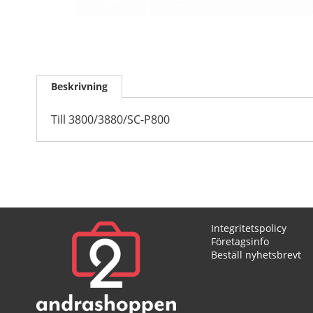
Skip
to
Beskrivning
the
beginning
of
Till 3800/3880/SC-P800
the
images
gallery
Integritetspolicy
Företagsinfo
Beställ nyhetsbrevt