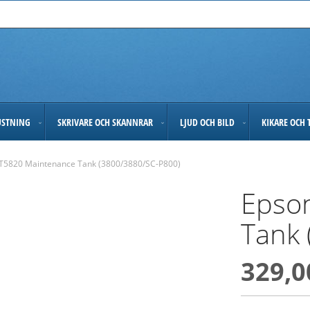
USTNING
SKRIVARE OCH SKANNRAR
LJUD OCH BILD
KIKARE OCH 
T5820 Maintenance Tank (3800/3880/SC-P800)
Epso
Tank
329,0