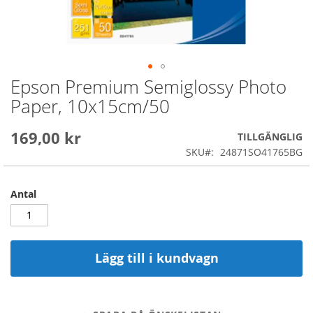
Epson Premium Semiglossy Photo
Skip
to
Paper, 10x15cm/50
the
beginning
169,00 kr
of
TILLGÄNGLIG
the
SKU
24871SO41765BG
images
gallery
Antal
Lägg till i kundvagn