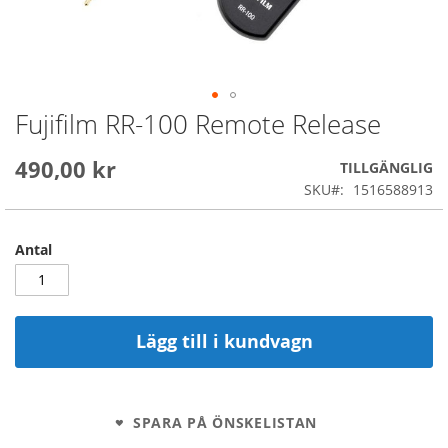
Fujifilm RR-100 Remote Release
Skip
to
the
490,00 kr
TILLGÄNGLIG
beginning
SKU
1516588913
of
the
images
Antal
gallery
Lägg till i kundvagn
SPARA PÅ ÖNSKELISTAN