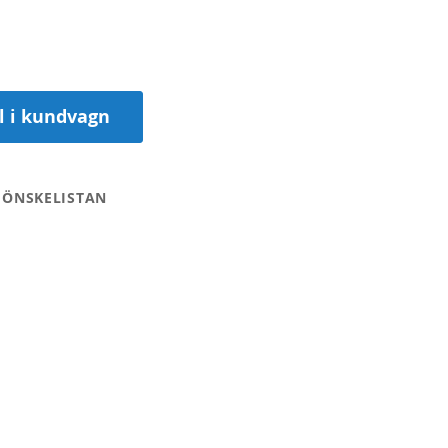
ll i kundvagn
 ÖNSKELISTAN