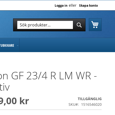
Logga in
Skapa konto
Varukor
Sök
Sök
TUBKIKARE
on GF 23/4 R LM WR -
tiv
9,00 kr
TILLGÄNGLIG
SKU
1516546020