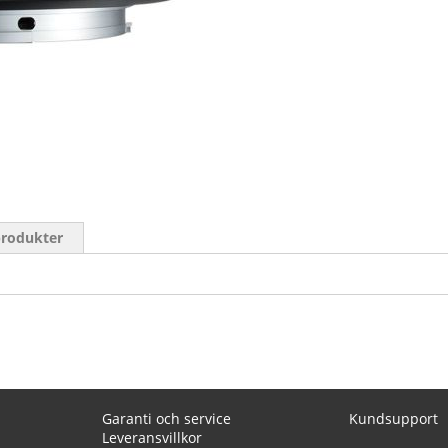
produkter
Garanti och service
Kundsupport
Leveransvillkor