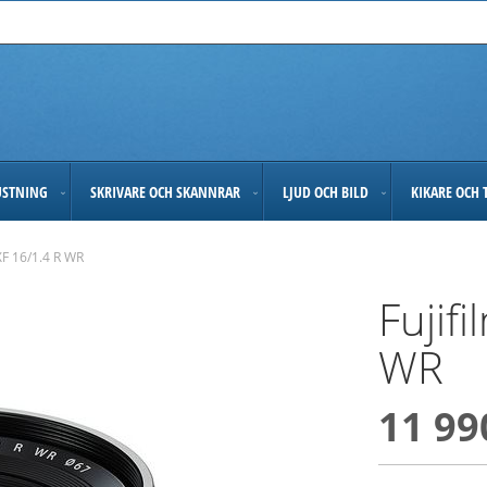
USTNING
SKRIVARE OCH SKANNRAR
LJUD OCH BILD
KIKARE OCH 
 XF 16/1.4 R WR
Fujif
WR
11 99