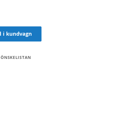
ll i kundvagn
 ÖNSKELISTAN