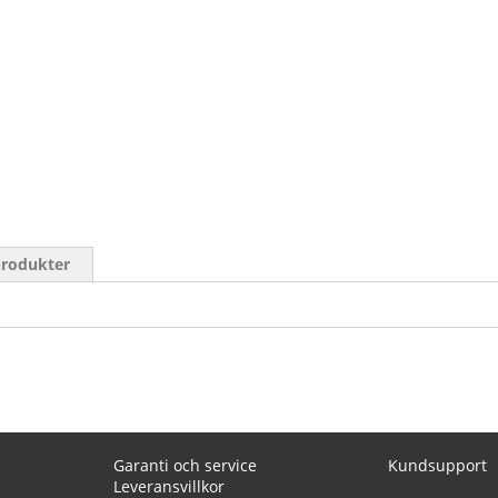
produkter
Garanti och service
Kundsupport
Leveransvillkor