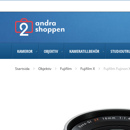
Skip
to
Content
KAMEROR
OBJEKTIV
KAMERATILLBEHÖR
STUDIOUTR
Startsida
Objektiv
Fujifilm
Fujifilm X
Fujifilm Fujinon
Skip
to
the
end
of
the
images
gallery