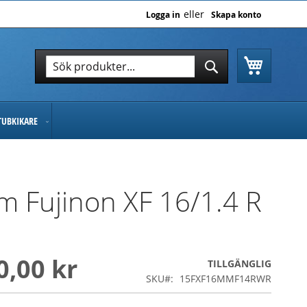
Logga in
Skapa konto
Varukor
Sök
Sök
TUBKIKARE
ilm Fujinon XF 16/1.4 R
0,00 kr
TILLGÄNGLIG
SKU
15FXF16MMF14RWR