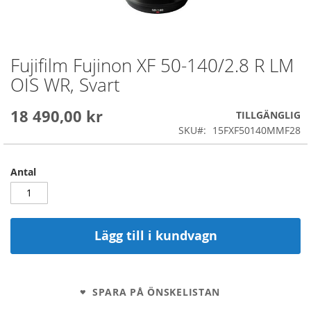
Fujifilm Fujinon XF 50-140/2.8 R LM
Skip
to
OIS WR, Svart
the
beginning
18 490,00 kr
of
TILLGÄNGLIG
the
SKU
15FXF50140MMF28
images
gallery
Antal
Lägg till i kundvagn
SPARA PÅ ÖNSKELISTAN