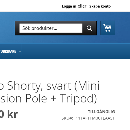
Logga in
Skapa konto
Varukor
Sök
Sök
TUBKIKARE
 Shorty, svart (Mini
sion Pole + Tripod)
0 kr
TILLGÄNGLIG
SKU
111AFTTM001EAAST