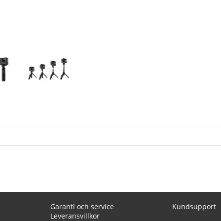
Garanti och service
Kundsupport
Leveransvillkor