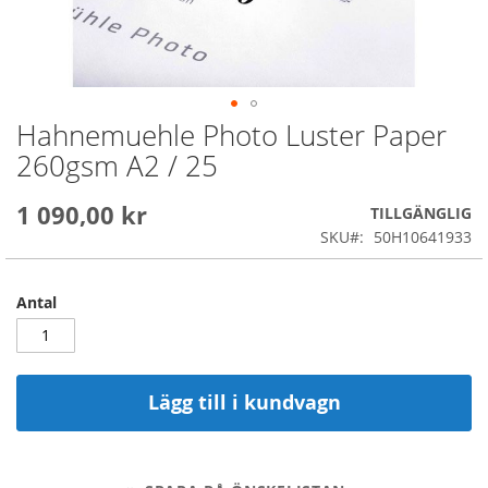
Hahnemuehle Photo Luster Paper
Skip
to
260gsm A2 / 25
the
beginning
1 090,00 kr
of
TILLGÄNGLIG
the
SKU
50H10641933
images
gallery
Antal
Lägg till i kundvagn