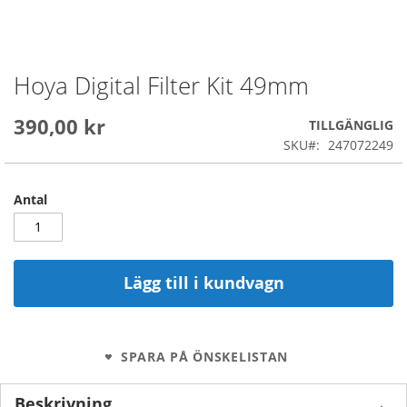
Hoya Digital Filter Kit 49mm
Skip
to
the
390,00 kr
TILLGÄNGLIG
beginning
SKU
247072249
of
the
images
Antal
gallery
Lägg till i kundvagn
SPARA PÅ ÖNSKELISTAN
Beskrivning