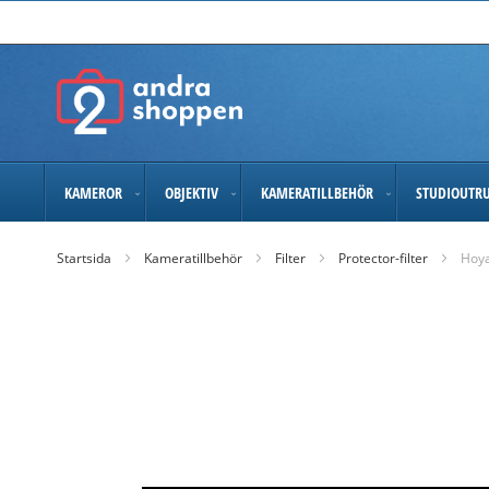
Skip
to
Content
KAMEROR
OBJEKTIV
KAMERATILLBEHÖR
STUDIOUTR
Startsida
Kameratillbehör
Filter
Protector-filter
Hoya
Skip
to
the
end
of
the
images
gallery