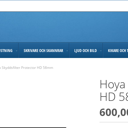
USTNING
SKRIVARE OCH SKANNRAR
LJUD OCH BILD
KIKARE OCH 
 Skyddsfilter Protector HD 58mm
Hoya 
HD 
600,0