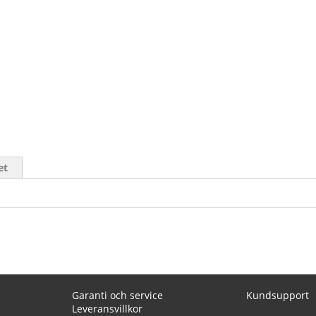
et
Garanti och service
Kundsupport
Leveransvillkor