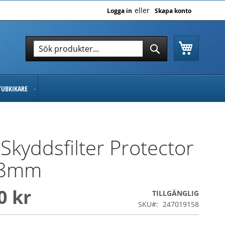
Logga in
Skapa konto
Varukor
Sök
Sök
TUBKIKARE
Skyddsfilter Protector
58mm
0 kr
TILLGÄNGLIG
SKU
247019158