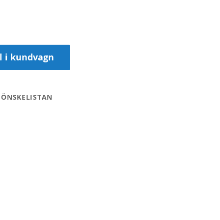
ll i kundvagn
 ÖNSKELISTAN