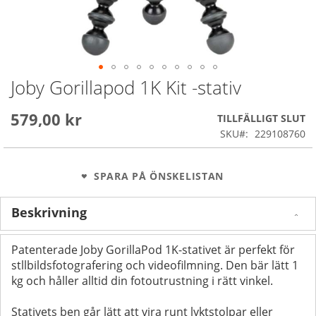
Joby Gorillapod 1K Kit -stativ
Skip
to
the
579,00 kr
TILLFÄLLIGT SLUT
beginning
SKU
229108760
of
the
images
SPARA PÅ ÖNSKELISTAN
gallery
Beskrivning
Patenterade
Joby GorillaPod 1K-stativet är perfekt för
stllbildsfotografering och videofilmning. Den bär lätt 1
kg och håller alltid din fotoutrustning i rätt vinkel.
Stativets ben går lätt att vira runt lyktstolpar eller