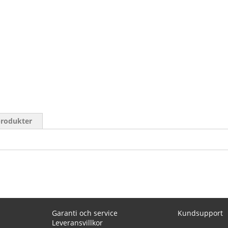
produkter
Garanti och service
Kundsupport
Leveransvillkor