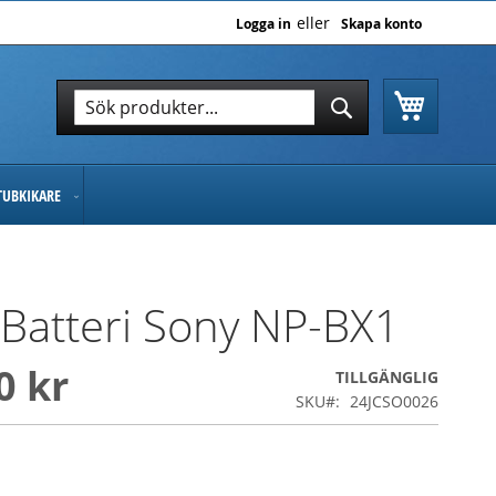
Logga in
Skapa konto
Varukor
Sök
Sök
TUBKIKARE
 Batteri Sony NP-BX1
0 kr
TILLGÄNGLIG
SKU
24JCSO0026