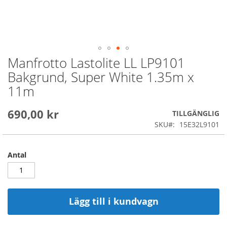
Manfrotto Lastolite LL LP9101
Skip
to
Bakgrund, Super White 1.35m x
the
11m
beginning
of
the
690,00 kr
TILLGÄNGLIG
images
SKU
15E32L9101
gallery
Antal
Lägg till i kundvagn