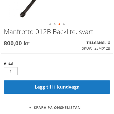
Manfrotto 012B Backlite, svart
Skip
to
the
800,00 kr
TILLGÄNGLIG
beginning
SKU
23M012B
of
the
images
Antal
gallery
Lägg till i kundvagn
SPARA PÅ ÖNSKELISTAN