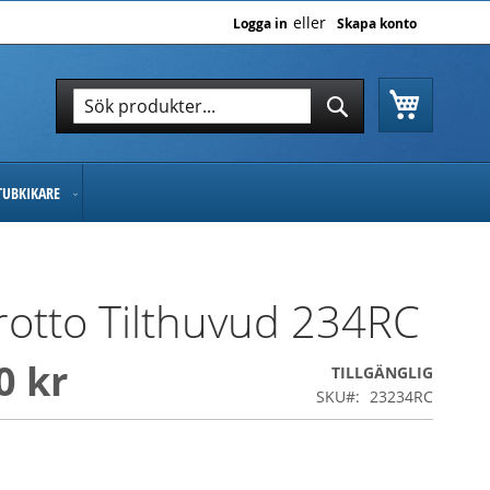
Logga in
Skapa konto
Varukor
Sök
Sök
TUBKIKARE
otto Tilthuvud 234RC
0 kr
TILLGÄNGLIG
SKU
23234RC