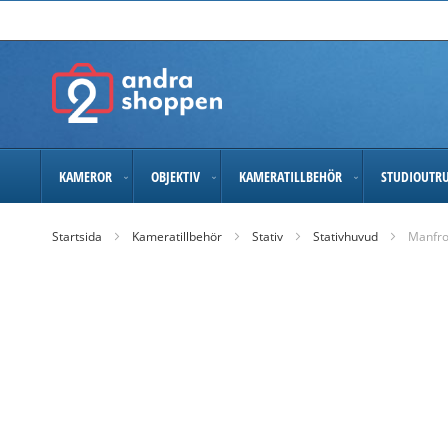
Skip
to
Content
KAMEROR
OBJEKTIV
KAMERATILLBEHÖR
STUDIOUTR
Startsida
Kameratillbehör
Stativ
Stativhuvud
Manfro
Skip
to
the
end
of
the
images
gallery