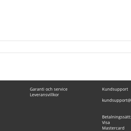
Garanti och service
Kundsupport
Leveransvillkor
kundsupport@
Betalningssätt
Visa
Mastercard