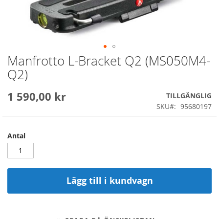
Manfrotto L-Bracket Q2 (MS050M4-
Skip
to
Q2)
the
beginning
1 590,00 kr
of
TILLGÄNGLIG
the
SKU
95680197
images
gallery
Antal
Lägg till i kundvagn