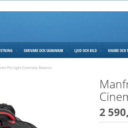
USTNING
SKRIVARE OCH SKANNRAR
LJUD OCH BILD
KIKARE OCH 
otto Pro Light Cinematic Balance
Manfr
Cinem
2 590