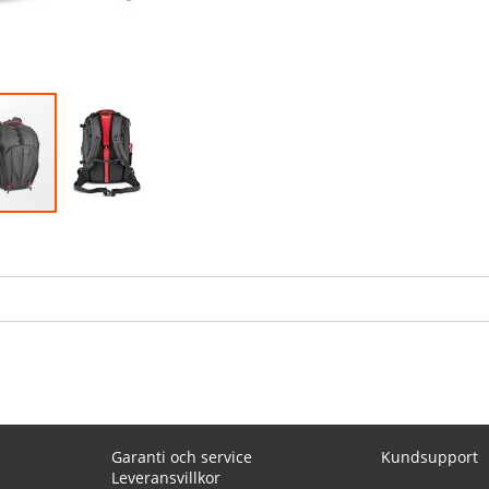
Garanti och service
Kundsupport
Leveransvillkor