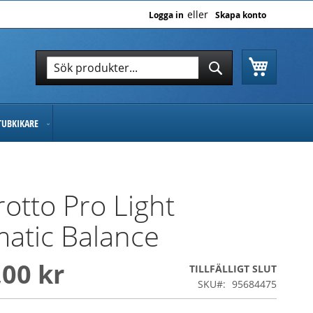
Logga in
Skapa konto
Varukor
Sök
Sök
TUBKIKARE
otto Pro Light
atic Balance
,00 kr
TILLFÄLLIGT SLUT
SKU
95684475