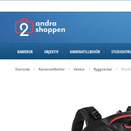
Skip
to
Content
KAMEROR
OBJEKTIV
KAMERATILLBEHÖR
STUDIOUTR
Startsida
Kameratillbehör
Väskor
Ryggsäckar
Manfr
Skip
to
the
end
of
the
images
gallery