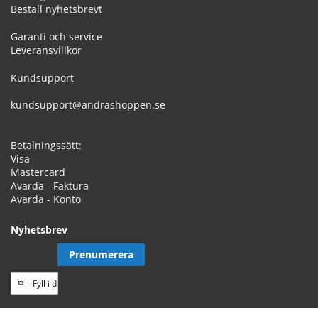
Beställ nyhetsbrevt
Garanti och service
Leveransvillkor
Kundsupport
kundsupport@andrashoppen.se
Betalningssätt:
Visa
Mastercard
Avarda - Faktura
Avarda - Konto
Nyhetsbrev
Prenumerera
Prenumerera
på
vårt
// Track a page view, by UPI