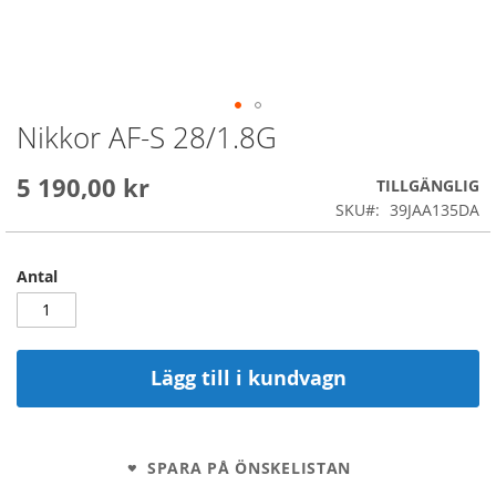
Nikkor AF-S 28/1.8G
Skip
to
the
5 190,00 kr
TILLGÄNGLIG
beginning
SKU
39JAA135DA
of
the
images
Antal
gallery
Lägg till i kundvagn
SPARA PÅ ÖNSKELISTAN