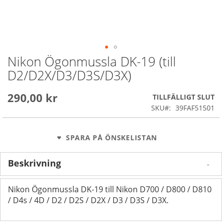
Nikon Ögonmussla DK-19 (till
Skip
to
D2/D2X/D3/D3S/D3X)
the
beginning
290,00 kr
of
TILLFÄLLIGT SLUT
the
SKU
39FAF51501
images
gallery
SPARA PÅ ÖNSKELISTAN
Beskrivning
Nikon Ögonmussla DK-19 till Nikon D700 / D800 / D810
/ D4s / 4D / D2 / D2S / D2X / D3 / D3S / D3X.