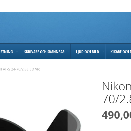
USTNING
SKRIVARE OCH SKANNRAR
LJUD OCH BILD
KIKARE OCH 
ll AF-S 24-70/2.8E ED VR)
Nikon
70/2.
490,0