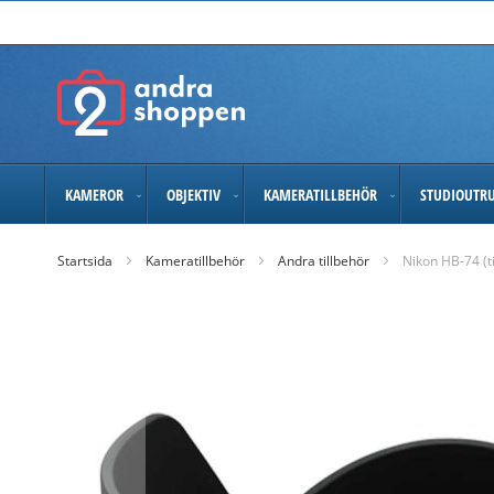
Skip
to
Content
KAMEROR
OBJEKTIV
KAMERATILLBEHÖR
STUDIOUTR
Startsida
Kameratillbehör
Andra tillbehör
Nikon HB-74 (ti
Skip
to
the
end
of
the
images
gallery