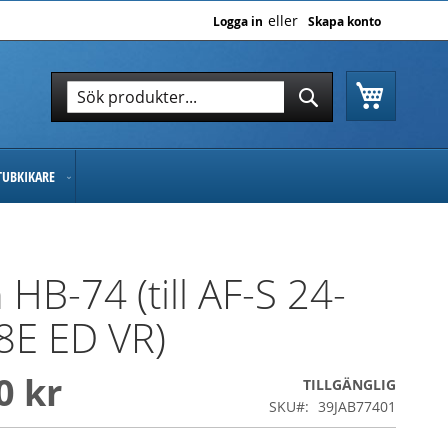
Logga in
Skapa konto
Varukor
Sök
Sök
TUBKIKARE
 HB-74 (till AF-S 24-
8E ED VR)
0 kr
TILLGÄNGLIG
SKU
39JAB77401