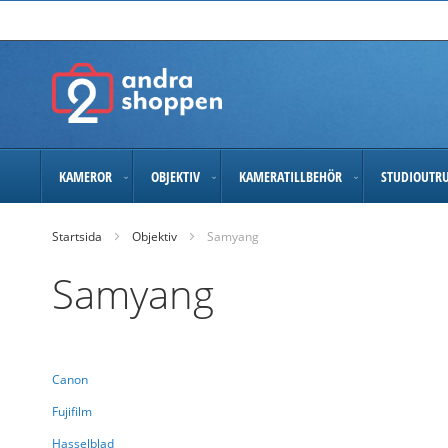
Skip
to
Content
KAMEROR
OBJEKTIV
KAMERATILLBEHÖR
STUDIOUTR
Startsida
Objektiv
Samyang
Samyang
Canon
Fujifilm
Hasselblad