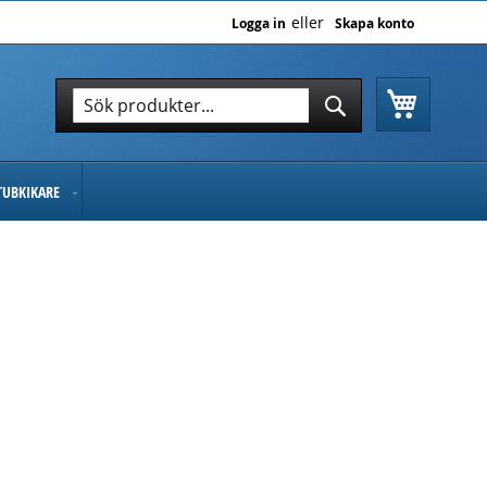
Logga in
Skapa konto
Varukor
Sök
Sök
TUBKIKARE