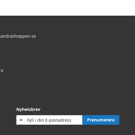
andrashoppen.se
:
ra
Nyhetsbrev
Prenumerera
Prenumerera
på
vårt
nyhetsbrev