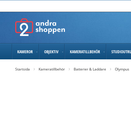
Skip
to
Content
KAMEROR
OBJEKTIV
KAMERATILLBEHÖR
STUDIOUTR
Startsida
Kameratillbehör
Batterier & Laddare
Olympus
Skip
to
the
end
of
the
images
gallery