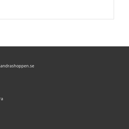
andrashoppen.se
:
ra