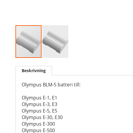
Skip
to
Beskrivning
the
beginning
of
Olympus BLM-5 batteri till:
the
images
Olympus E-1, E1
gallery
Olympus E-3, E3
Olympus E-5, E5
Olympus E-30, E30
Olympus E-300
Olympus E-500