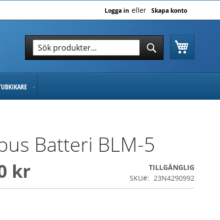
Logga in
Skapa konto
Varukor
Sök
Sök
TUBKIKARE
us Batteri BLM-5
0 kr
TILLGÄNGLIG
SKU
23N4290992