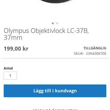
Olympus Objektivlock LC-37B,
Skip
to
37mm
the
beginning
199,00 kr
of
TILLGÄNGLIG
the
SKU
23N4306700
images
gallery
Antal
Lägg till i kundvagn