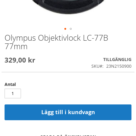
Olympus Objektivlock LC-77B
Skip
to
77mm
the
beginning
329,00 kr
of
TILLGÄNGLIG
the
SKU
23N2150900
images
gallery
Antal
Lägg till i kundvagn