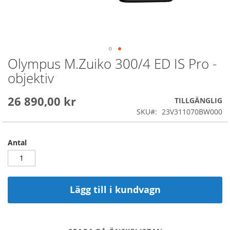
Olympus M.Zuiko 300/4 ED IS Pro -
Skip
to
objektiv
the
beginning
26 890,00 kr
of
TILLGÄNGLIG
the
SKU
23V311070BW000
images
gallery
Antal
Lägg till i kundvagn