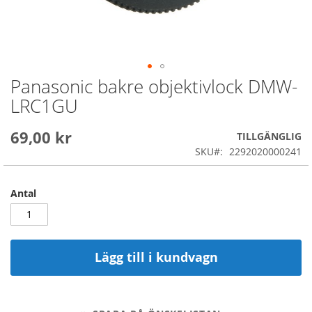
Panasonic bakre objektivlock DMW-
Skip
to
LRC1GU
the
beginning
69,00 kr
of
TILLGÄNGLIG
the
SKU
2292020000241
images
gallery
Antal
Lägg till i kundvagn