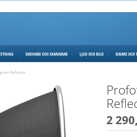
USTNING
SKRIVARE OCH SKANNRAR
LJUD OCH BILD
KIKARE OCH 
gnum Reflector
Prof
Refle
2 290