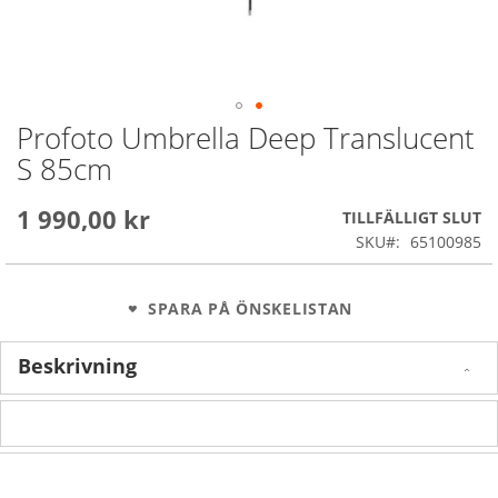
Profoto Umbrella Deep Translucent
Skip
to
S 85cm
the
beginning
1 990,00 kr
of
TILLFÄLLIGT SLUT
the
SKU
65100985
images
gallery
SPARA PÅ ÖNSKELISTAN
Beskrivning