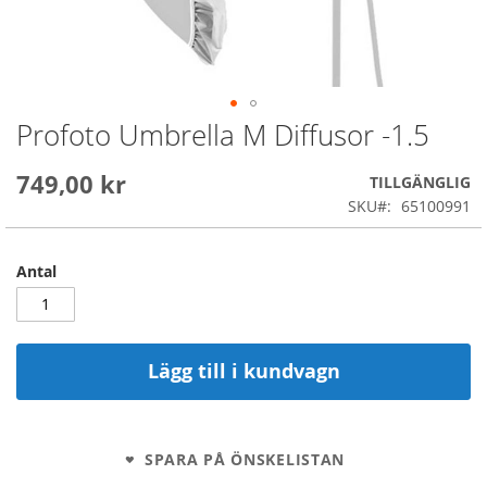
Profoto Umbrella M Diffusor -1.5
Skip
to
the
749,00 kr
TILLGÄNGLIG
beginning
SKU
65100991
of
the
images
Antal
gallery
Lägg till i kundvagn
SPARA PÅ ÖNSKELISTAN