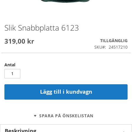
Slik Snabbplatta 6123
Skip
to
the
319,00 kr
TILLGÄNGLIG
beginning
SKU
24517210
of
the
images
Antal
gallery
Lägg till i kundvagn
SPARA PÅ ÖNSKELISTAN
Beskrivning