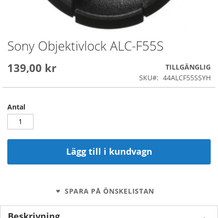
Sony Objektivlock ALC-F55S
Skip
to
the
139,00 kr
TILLGÄNGLIG
beginning
SKU
44ALCF55SSYH
of
the
images
Antal
gallery
Lägg till i kundvagn
SPARA PÅ ÖNSKELISTAN
Beskrivning