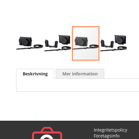
Skip
to
Beskrivning
Mer information
the
beginning
of
the
images
gallery
Integritetspolicy
Företagsinfo