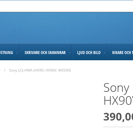
USTNING
SKRIVARE OCH SKANNRAR
LJUD OCH BILD
KIKARE OCH 
r
Sony LCJ-HWA (HX90, HX90V, WX500)
Sony
HX90
390,0