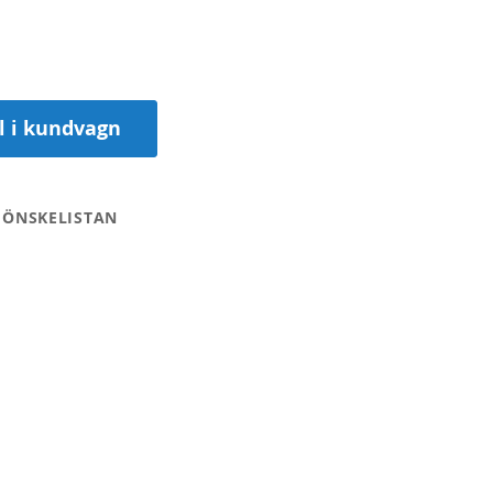
ll i kundvagn
 ÖNSKELISTAN