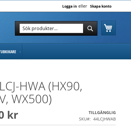
Logga in
Skapa konto
Varukor
Sök
Sök
TUBKIKARE
 LCJ-HWA (HX90,
V, WX500)
0 kr
TILLGÄNGLIG
SKU
44LCJHWAB