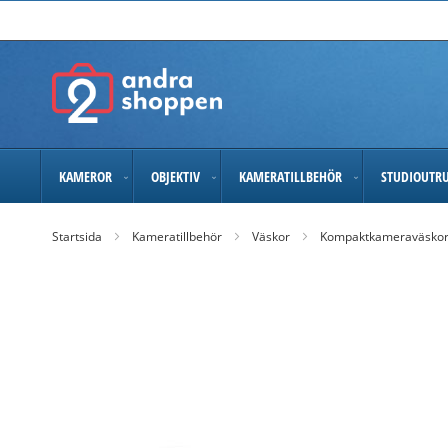
Skip
to
Content
KAMEROR
OBJEKTIV
KAMERATILLBEHÖR
STUDIOUTR
Startsida
Kameratillbehör
Väskor
Kompaktkameraväsko
Skip
to
the
end
of
the
images
gallery