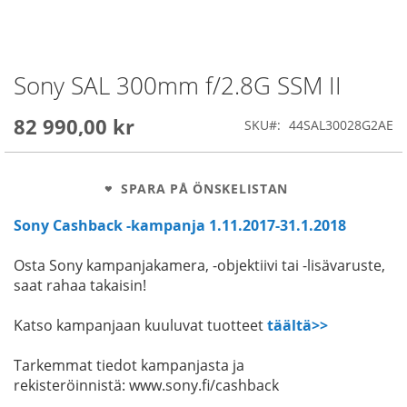
Sony SAL 300mm f/2.8G SSM II
Skip
to
the
82 990,00 kr
SKU
44SAL30028G2AE
beginning
of
the
images
SPARA PÅ ÖNSKELISTAN
gallery
Sony Cashback -kampanja 1.11.2017-31.1.2018
Osta Sony kampanjakamera, -objektiivi tai -lisävaruste,
saat rahaa takaisin!
Katso kampanjaan kuuluvat tuotteet
täältä>>
Tarkemmat tiedot kampanjasta ja
rekisteröinnistä: www.sony.fi/cashback