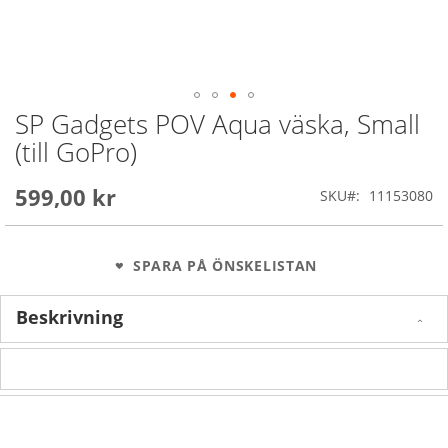
SP Gadgets POV Aqua väska, Small
Skip
to
(till GoPro)
the
beginning
599,00 kr
of
SKU
11153080
the
images
gallery
SPARA PÅ ÖNSKELISTAN
Beskrivning