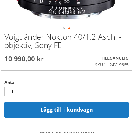
Voigtländer Nokton 40/1.2 Asph. -
Skip
to
objektiv, Sony FE
the
beginning
10 990,00 kr
of
TILLGÄNGLIG
the
SKU
24V19665
images
gallery
Antal
Lägg till i kundvagn