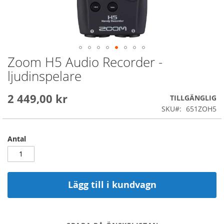
Zoom H5 Audio Recorder -
Skip
to
ljudinspelare
the
beginning
2 449,00 kr
of
TILLGÄNGLIG
the
SKU
651ZOH5
images
gallery
Antal
Lägg till i kundvagn